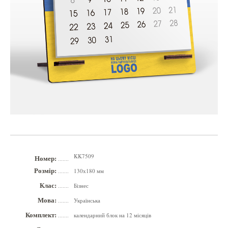
KK7509
Номер:
.......
Розмір:
130х180 мм
.......
Клас:
Бізнес
.......
Мова:
Українська
.......
Комплект:
календарний блок на 12 місяців
.......