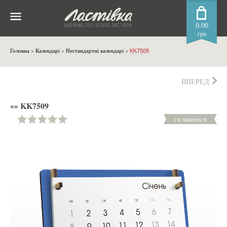
0.00
грн
Головна
>
Календарі
>
Нестандартні календарі
>
KK7509
ВПЕРЕД
«» KK7509
є в наявності