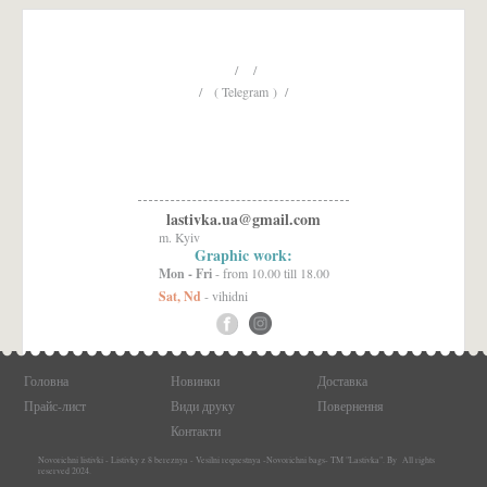
/ /
/ ( Telegram ) /
lastivka.ua@gmail.com
m. Kyiv
Graphic work:
Mon - Fri
- from 10.00 till 18.00
Sat, Nd
- vihidni
Головна
Новинки
Доставка
Прайс-лист
Види друку
Повернення
Контакти
Novorichni listivki - Listivky z 8 bereznya - Vesilni requestnya -Novorichni bags- TM "Lastivka". By All rights
reserved 2024.