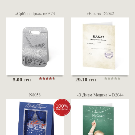
«Срібна зірка» m0373
«Наказ» D2042
5.00
29.10
ГРН
ГРН
N8058
«З Днем Медика!» D2044