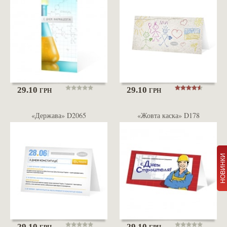
29.10
29.10
ГРН
ГРН
«Держава» D2065
«Жовта каска» D178
НОВИНКИ
29.10
29.10