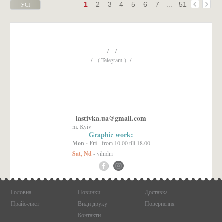
...
1
2
3
4
5
6
7
51
УСІ
НА
ОДНІЙ
СТОРІНЦІ
/ /
/ ( Telegram ) /
lastivka.ua@gmail.com
m. Kyiv
Graphic work:
Mon - Fri
- from 10.00 till 18.00
Sat, Nd
- vihidni
Головна
Новинки
Доставка
Прайс-лист
Види друку
Повернення
Контакти