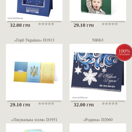
32.00
29.10
ГРН
ГРН
«Герб України» D1913
N8063
29.10
32.00
ГРН
ГРН
«Лікувальна зілля» D1951
«Родина» D2060