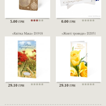
5.00
0.00
ГРН
ГРН
«Квітка Мака» D1918
«Жовті троянди» D2051
29.10
29.10
ГРН
ГРН