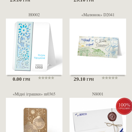
ГРН
ГРН
H0002
«Малюнок» D2041
0.00
29.10
ГРН
ГРН
«Мідні іграшки» m0365
N8001