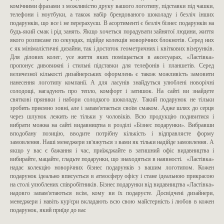
комічними фразами з можливістю друку вашого логотипу, підставки під чашки,
телефони і ноутбуки, а також набір брендованого шоколаду і безліч інших
подарунків, що все і не перерахуєш. В асортименті є безліч бізнес подарунків на
будь-який смак і рід занять. Якщо хочеться порадувати зайнятої людини, життя
якого розписане по секундах, підійде колекція новорічних блокнотів. Серед них
є як мінімалістичні дизайни, так і достаток геометричних і квіткових візерунків.
Для ділових колег, усе життя яких поміщається в аксесуарах, «Ластівка»
пропонує дивовижні і стильні підставки для телефонів і планшетів. Серед
величезної кількості дизайнерських оформлень є також можливість замовити
нанесення логотипу компанії. А для ласунів знайдуться улюблені новорічні
солодощі, нагадують про тепло, комфорт і затишок. На сайті ви знайдете
святкові пряники і набори солодкого шоколаду. Такий подарунок не тільки
зробить приємно зовні, але і запам'ятається своїм смаком. Адже шлях до серця
через шлунок лежить не тільки у чоловіків. Всю продукцію подивитися і
вибрати можна на сайті видавництва в розділі «Бізнес подарунки». Вибравши
вподобану позицію, вводите потрібну кількість і відправляєте форму
замовлення. Наші менеджери зв'яжуться з вами як тільки надійде замовлення. А
якщо у вас є бажання і час, приїжджайте в затишний офіс видавництва і
вибирайте, мацайте, гладьте подарунки, що знаходяться в наявності. «Ластівка»
надає колекцію новорічних бізнес подарунків з вашим логотипом. Кожен
подарунок ідеально вписується в атмосферу офісу і стане ідеальною прикрасою
на столі улюблених співробітників. Бізнес подарунки від видавництва «Ластівка»
надовго запам'ятаються всім, кому ви їх подаруєте. Досвідчені дизайнери,
менеджери і навіть кур'єри вкладають всю свою майстерність і любов в кожен
подарунок, який приїде до вас