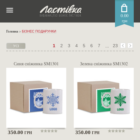
0.00
грн
Головна
>
БІЗНЕС ПОДАРУНКИ
...
1
2
3
4
5
6
7
23
УСІ
НА
ОДНІЙ
СТОРІНЦІ
Синя сніжинка SM1301
Зелена сніжинка SM1302
350.00
350.00
ГРН
ГРН