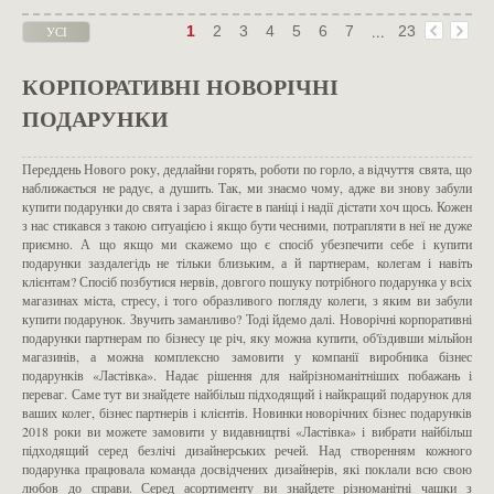
...
1
2
3
4
5
6
7
23
УСІ
НА
ОДНІЙ
КОРПОРАТИВНІ НОВОРІЧНІ
СТОРІНЦІ
ПОДАРУНКИ
Переддень Нового року, дедлайни горять, роботи по горло, а відчуття свята, що
наближається не радує, а душить. Так, ми знаємо чому, адже ви знову забули
купити подарунки до свята і зараз бігаєте в паніці і надії дістати хоч щось. Кожен
з нас стикався з такою ситуацією і якщо бути чесними, потрапляти в неї не дуже
приємно. А що якщо ми скажемо що є спосіб убезпечити себе і купити
подарунки заздалегідь не тільки близьким, а й партнерам, колегам і навіть
клієнтам? Спосіб позбутися нервів, довгого пошуку потрібного подарунка у всіх
магазинах міста, стресу, і того образливого погляду колеги, з яким ви забули
купити подарунок. Звучить заманливо? Тоді йдемо далі. Новорічні корпоративні
подарунки партнерам по бізнесу це річ, яку можна купити, об'їздивши мільйон
магазинів, а можна комплексно замовити у компанії виробника бізнес
подарунків «Ластівка». Надає рішення для найрізноманітніших побажань і
переваг. Саме тут ви знайдете найбільш підходящий і найкращий подарунок для
ваших колег, бізнес партнерів і клієнтів. Новинки новорічних бізнес подарунків
2018 роки ви можете замовити у видавництві «Ластівка» і вибрати найбільш
підходящий серед безлічі дизайнерських речей. Над створенням кожного
подарунка працювала команда досвідчених дизайнерів, які поклали всю свою
любов до справи. Серед асортименту ви знайдете різноманітні чашки з