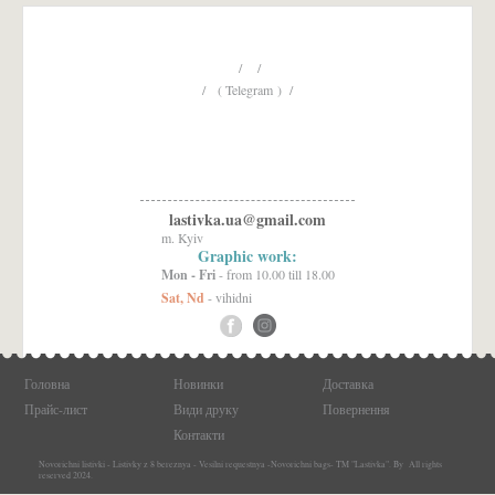
/ /
/ ( Telegram ) /
lastivka.ua@gmail.com
m. Kyiv
Graphic work:
Mon - Fri
- from 10.00 till 18.00
Sat, Nd
- vihidni
Головна
Новинки
Доставка
Прайс-лист
Види друку
Повернення
Контакти
Novorichni listivki - Listivky z 8 bereznya - Vesilni requestnya -Novorichni bags- TM "Lastivka". By All rights
reserved 2024.