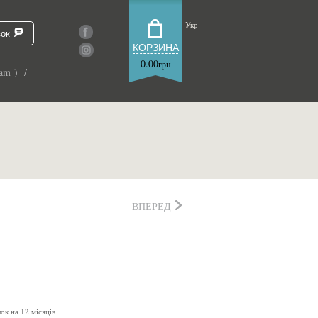
Укр
зок
КОРЗИНА
0.00
грн
am ) /
ВПЕРЕД
ок на 12 місяців