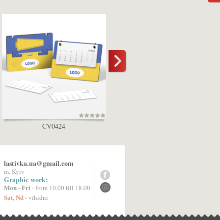
CV0424
KQ7510
lastivka.ua@gmail.com
m. Kyiv
Graphic work:
Mon - Fri
- from 10.00 till 18.00
Sat, Nd
- vihidni