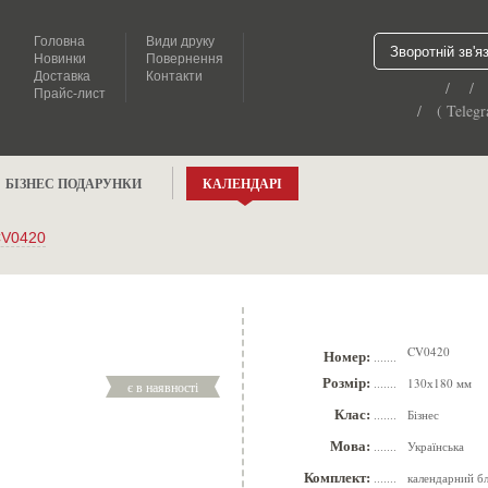
Головна
Види друку
Зворотній зв'я
Новинки
Повернення
Доставка
Контакти
/ /
Прайс-лист
/ ( Telegr
БІЗНЕС ПОДАРУНКИ
КАЛЕНДАРІ
V0420
CV0420
Номер:
.......
Розмір:
130х180 мм
є в наявності
.......
Клас:
Бізнес
.......
Мова:
Українська
.......
Комплект:
календарний бл
.......