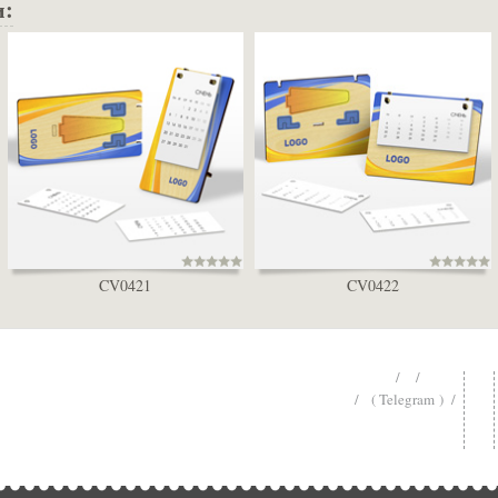
и:
CV0421
CV0422
/ /
/ ( Telegram ) /