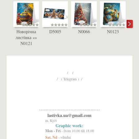
Новорічна
D5005
N0066
N0123
D
листівка «»
N0121
/ /
/ ( Telegram ) /
lastivka.ua@gmail.com
m. Kyiv
Graphic work:
Mon - Fri
- from 10.00 till 18.00
Sat, Nd
- vihidni