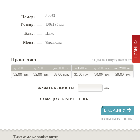
N0032
Номер:
.......
Розмір:
130х180 мм
.......
Клас:
Бізнес
.......
Мова:
НОВИНКИ
Українська
.......
Прайс-лист
* Ціна за 1 штуку (min:0 шт.)
до 250 шт.
до 500 шт.
до 1000 шт.
до 1500 шт.
до 2500 шт.
від 2500 шт.
32.00 грн.
32.00 грн.
32.00 грн.
31.00 грн.
30.00 грн.
29.00 грн.
шт.
ВКАЖІТЬ КІЛЬКІСТЬ:
грн.
СУМА ДО СПЛАТИ:
В КОРЗИНУ
КУПИТИ В 1 КЛІК
Також може зацікавити: