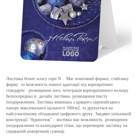
Листівка бізнес-класу серії N . Має поштовий формат, стабільну
форму та можливість повної адаптації під корпоративні
стандарти - розміщення лого, інтеграція корпоративного кольору
безпосередньо в дизайн листівки, розміщення тексту
поздоровлення. Листівка виконана з кращого європейського
паперу максимальної щільності 300гм2. та друкується на
найсучаснішому обладнанні цифрового друку. Завдяки унікальній
конструкції "будиночок" - листівка має можливість розміщення
поздоровлення та календарної сітки, що перетворює листвіку на
справжній новорічний сувенір.