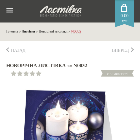
0.00
грн
Головна
>
Листівки
>
Новорічні листівки
>
N0032
НАЗАД
ВПЕРЕД
НОВОРІЧНА ЛИСТІВКА «» N0032
є в наявності